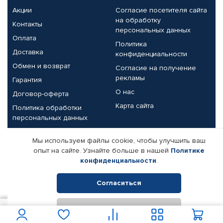
Акции
Согласие посетителя сайта
на обработку
Контакты
персональных данных
Оплата
Политика
Доставка
конфиденциальности
Обмен и возврат
Согласие на получение
рекламы
Гарантия
О нас
Договор-оферта
Карта сайта
Политика обработки
персональных данных
Партнерам
Мы используем файлы cookie, чтобы улучшить ваш
опыт на сайте. Узнайте больше в нашей
Политике
Корпоративным клиентам
Реквизиты компании
конфиденциальности
.
Поставщикам
Согласиться
Отклонить
© КАМАЗ ЦЕНТР ДОНЕЦК, 2015-2026. Все права защищены.
1 900
В корзину
Интернет-магазин автомобильных товаров Автопрофи.