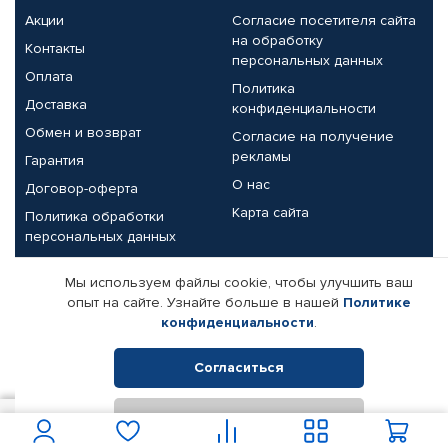
Акции
Согласие посетителя сайта
на обработку
Контакты
персональных данных
Оплата
Политика
Доставка
конфиденциальности
Обмен и возврат
Согласие на получение
рекламы
Гарантия
О нас
Договор-оферта
Карта сайта
Политика обработки
персональных данных
Партнерам
Мы используем файлы cookie, чтобы улучшить ваш
опыт на сайте. Узнайте больше в нашей
Политике
Корпоративным клиентам
Реквизиты компании
конфиденциальности
.
Поставщикам
Согласиться
Отклонить
© КАМАЗ ЦЕНТР ДОНЕЦК, 2015-2026. Все права защищены.
1 250
В корзину
Интернет-магазин автомобильных товаров Автопрофи.