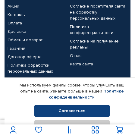
Акции
Согласие посетителя сайта
на обработку
Контакты
персональных данных
Оплата
Политика
Доставка
конфиденциальности
Обмен и возврат
Согласие на получение
рекламы
Гарантия
О нас
Договор-оферта
Карта сайта
Политика обработки
персональных данных
Партнерам
Мы используем файлы cookie, чтобы улучшить ваш
опыт на сайте. Узнайте больше в нашей
Политике
Корпоративным клиентам
Реквизиты компании
конфиденциальности
.
Поставщикам
Согласиться
Отклонить
© КАМАЗ ЦЕНТР ДОНЕЦК, 2015-2026. Все права защищены.
1 150
В корзину
Интернет-магазин автомобильных товаров Автопрофи.