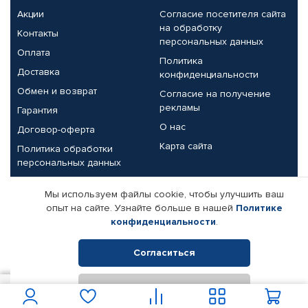
Акции
Согласие посетителя сайта
на обработку
Контакты
персональных данных
Оплата
Политика
Доставка
конфиденциальности
Обмен и возврат
Согласие на получение
рекламы
Гарантия
О нас
Договор-оферта
Карта сайта
Политика обработки
персональных данных
Партнерам
Мы используем файлы cookie, чтобы улучшить ваш
опыт на сайте. Узнайте больше в нашей
Политике
Корпоративным клиентам
Реквизиты компании
конфиденциальности
.
Поставщикам
Согласиться
Отклонить
© КАМАЗ ЦЕНТР ДОНЕЦК, 2015-2026. Все права защищены.
900
В корзину
Интернет-магазин автомобильных товаров Автопрофи.