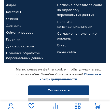
Акции
Согласие посетителя сайта
на обработку
Контакты
персональных данных
Оплата
Политика
Доставка
конфиденциальности
Обмен и возврат
Согласие на получение
рекламы
Гарантия
О нас
Договор-оферта
Карта сайта
Политика обработки
персональных данных
Партнерам
Мы используем файлы cookie, чтобы улучшить ваш
опыт на сайте. Узнайте больше в нашей
Политике
Корпоративным клиентам
Реквизиты компании
конфиденциальности
.
Поставщикам
Согласиться
Отклонить
© КАМАЗ ЦЕНТР ДОНЕЦК, 2015-2026. Все права защищены.
Интернет-магазин автомобильных товаров Автопрофи.