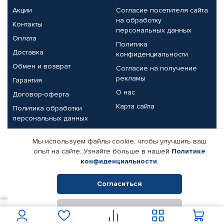
Акции
Согласие посетителя сайта
на обработку
Контакты
персональных данных
Оплата
Политика
Доставка
конфиденциальности
Обмен и возврат
Согласие на получение
рекламы
Гарантия
О нас
Договор-оферта
Карта сайта
Политика обработки
персональных данных
Партнерам
Мы используем файлы cookie, чтобы улучшить ваш
опыт на сайте. Узнайте больше в нашей
Политике
Корпоративным клиентам
Реквизиты компании
конфиденциальности
.
Поставщикам
Согласиться
Отклонить
© КАМАЗ ЦЕНТР ДОНЕЦК, 2015-2026. Все права защищены.
900
В корзину
Интернет-магазин автомобильных товаров Автопрофи.