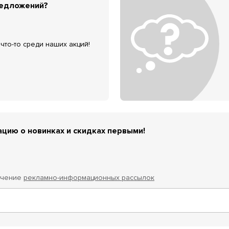
редложений?
что-то среди наших акций!
цию о новинках и скидках первыми!
учение
рекламно-информационных рассылок