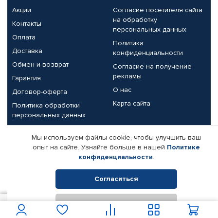
Акции
Согласие посетителя сайта
на обработку
Контакты
персональных данных
Оплата
Политика
Доставка
конфиденциальности
Обмен и возврат
Согласие на получение
рекламы
Гарантия
О нас
Договор-оферта
Карта сайта
Политика обработки
персональных данных
Партнерам
Мы используем файлы cookie, чтобы улучшить ваш
опыт на сайте. Узнайте больше в нашей
Политике
Корпоративным клиентам
Реквизиты компании
конфиденциальности
.
Поставщикам
Согласиться
Отклонить
© КАМАЗ ЦЕНТР ДОНЕЦК, 2015-2026. Все права защищены.
1 000
В корзину
Интернет-магазин автомобильных товаров Автопрофи.