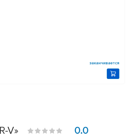
заканчивается
R-V»
0.0