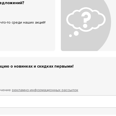
редложений?
что-то среди наших акций!
цию о новинках и скидках первыми!
учение
рекламно-информационных рассылок