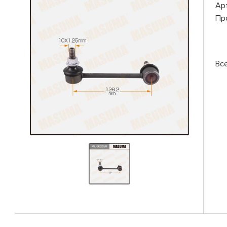
Ар
Пр
Вс