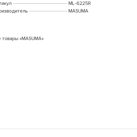
тикул
ML-6225R
оизводитель
MASUMA
е товары «MASUMA»