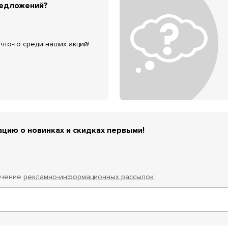
редложений?
что-то среди наших акций!
цию о новинках и скидках первыми!
учение
рекламно-информационных рассылок