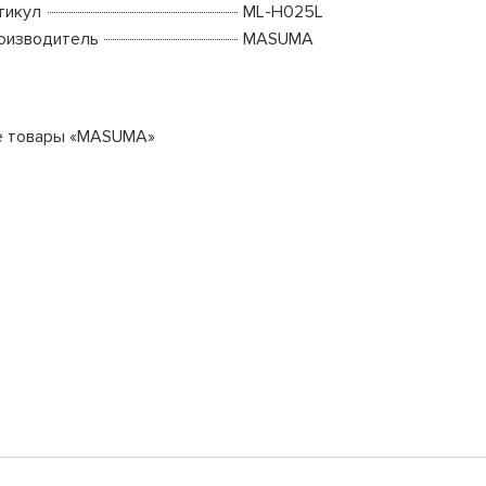
тикул
ML-H025L
оизводитель
MASUMA
е товары «MASUMA»