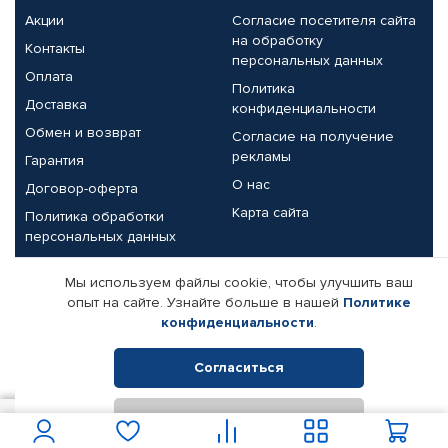
Акции
Согласие посетителя сайта
на обработку
Контакты
персональных данных
Оплата
Политика
Доставка
конфиденциальности
Обмен и возврат
Согласие на получение
рекламы
Гарантия
О нас
Договор-оферта
Карта сайта
Политика обработки
персональных данных
Партнерам
Мы используем файлы cookie, чтобы улучшить ваш
опыт на сайте. Узнайте больше в нашей
Политике
Корпоративным клиентам
Реквизиты компании
конфиденциальности
.
Поставщикам
Согласиться
Отклонить
© КАМАЗ ЦЕНТР ДОНЕЦК, 2015-2026. Все права защищены.
1 400
В корзину
Интернет-магазин автомобильных товаров Автопрофи.