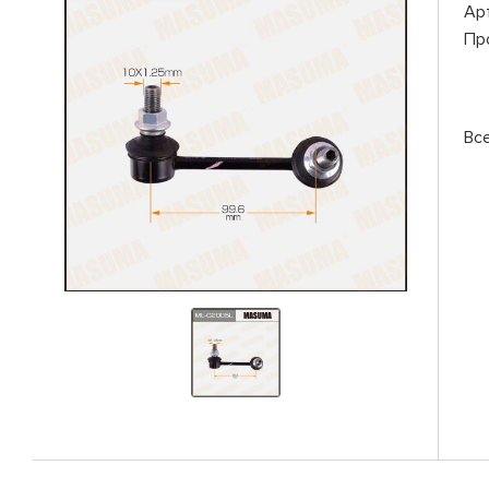
Ар
Пр
Вс