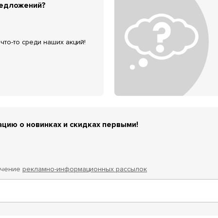
редложений?
что-то среди наших акций!
цию о новинках и скидках первыми!
учение
рекламно-информационных рассылок