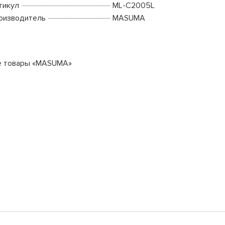
тикул
ML-C2005L
оизводитель
MASUMA
е товары «MASUMA»