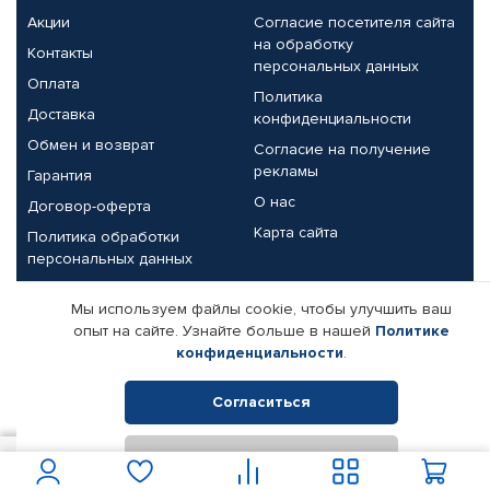
Акции
Согласие посетителя сайта
на обработку
Контакты
персональных данных
Оплата
Политика
Доставка
конфиденциальности
Обмен и возврат
Согласие на получение
рекламы
Гарантия
О нас
Договор-оферта
Карта сайта
Политика обработки
персональных данных
Партнерам
Мы используем файлы cookie, чтобы улучшить ваш
опыт на сайте. Узнайте больше в нашей
Политике
Корпоративным клиентам
Реквизиты компании
конфиденциальности
.
Поставщикам
Согласиться
Отклонить
© КАМАЗ ЦЕНТР ДОНЕЦК, 2015-2026. Все права защищены.
1 250
В корзину
Интернет-магазин автомобильных товаров Автопрофи.