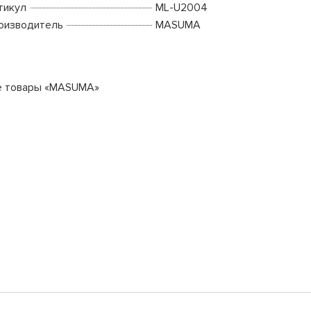
тикул
ML-U2004
оизводитель
MASUMA
е товары «MASUMA»