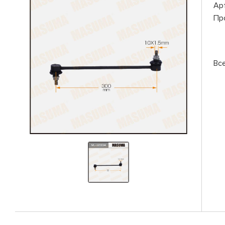
Ар
Пр
Вс