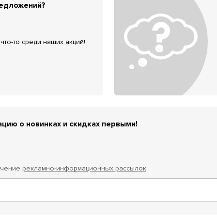
редложений?
что-то среди наших акций!
цию о новинках и скидках первыми!
учение
рекламно-информационных рассылок