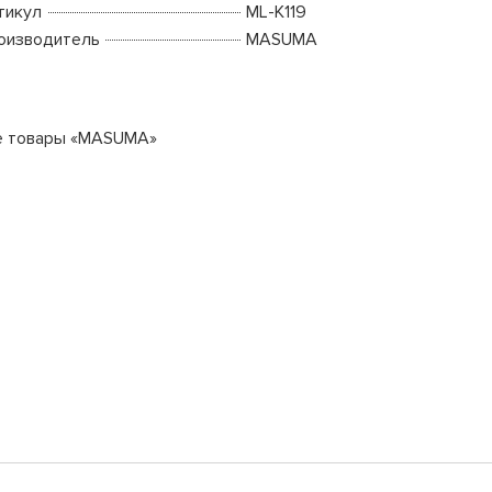
тикул
ML-K119
оизводитель
MASUMA
е товары «MASUMA»