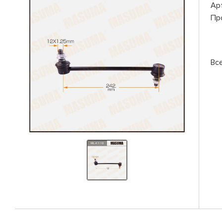
Ар
Пр
Вс