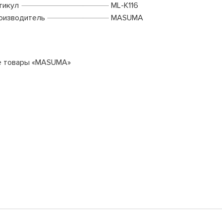
тикул
ML-K116
оизводитель
MASUMA
е товары «MASUMA»