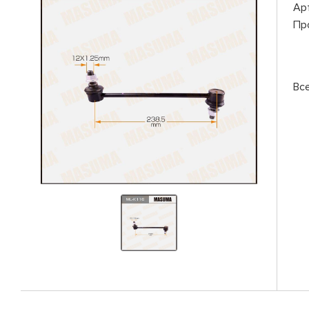
Ар
Пр
Вс