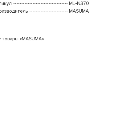
тикул
ML-N370
оизводитель
MASUMA
е товары «MASUMA»