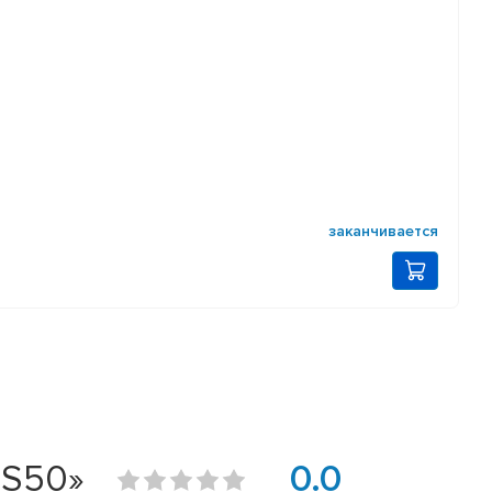
заканчивается
 S50»
0.0