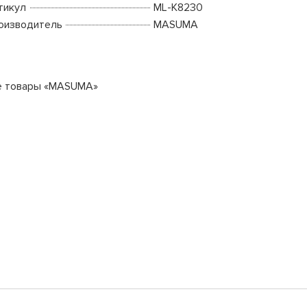
тикул
ML-K8230
оизводитель
MASUMA
е товары «MASUMA»