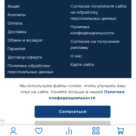
Акции
Согласие посетителя сайта
на обработку
Контакты
персональных данных
Оплата
Политика
Доставка
конфиденциальности
Обмен и возврат
Согласие на получение
рекламы
Гарантия
О нас
Договор-оферта
Карта сайта
Политика обработки
персональных данных
Партнерам
Мы используем файлы cookie, чтобы улучшить ваш
опыт на сайте. Узнайте больше в нашей
Политике
Корпоративным клиентам
Реквизиты компании
конфиденциальности
.
Поставщикам
Согласиться
Отклонить
© КАМАЗ ЦЕНТР ДОНЕЦК, 2015-2026. Все права защищены.
1 000
В корзину
Интернет-магазин автомобильных товаров Автопрофи.