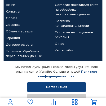
Акции
Согласие посетителя сайта
на обработку
Контакты
персональных данных
Оплата
Политика
Доставка
конфиденциальности
Обмен и возврат
Согласие на получение
рекламы
Гарантия
О нас
Договор-оферта
Карта сайта
Политика обработки
персональных данных
Партнерам
Мы используем файлы cookie, чтобы улучшить ваш
опыт на сайте. Узнайте больше в нашей
Политике
Корпоративным клиентам
Реквизиты компании
конфиденциальности
.
Поставщикам
Согласиться
Отклонить
© КАМАЗ ЦЕНТР ДОНЕЦК, 2015-2026. Все права защищены.
Интернет-магазин автомобильных товаров Автопрофи.