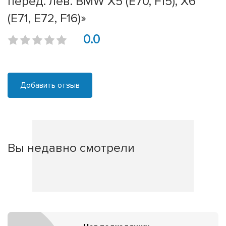
перед. лев. BMW X5 (E70, F15), X6
(E71, E72, F16)»
0.0
Добавить отзыв
Вы недавно смотрели