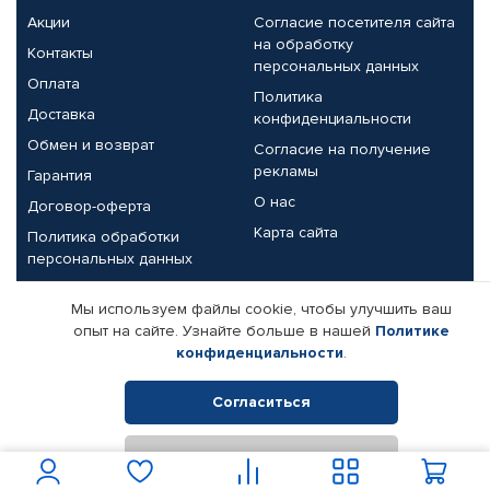
Акции
Согласие посетителя сайта
на обработку
Контакты
персональных данных
Оплата
Политика
Доставка
конфиденциальности
Обмен и возврат
Согласие на получение
рекламы
Гарантия
О нас
Договор-оферта
Карта сайта
Политика обработки
персональных данных
Партнерам
Мы используем файлы cookie, чтобы улучшить ваш
опыт на сайте. Узнайте больше в нашей
Политике
Корпоративным клиентам
Реквизиты компании
конфиденциальности
.
Поставщикам
Согласиться
Отклонить
© КАМАЗ ЦЕНТР ДОНЕЦК, 2015-2026. Все права защищены.
Интернет-магазин автомобильных товаров Автопрофи.