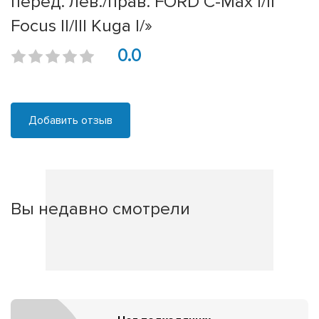
перед. лев./прав. FORD C-Max I/II
Focus II/III Kuga I/»
0.0
Добавить отзыв
Вы недавно смотрели