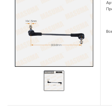
Ар
Пр
Вс