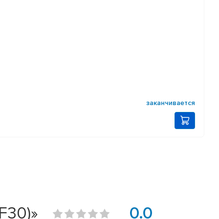
заканчивается
F30)»
0.0