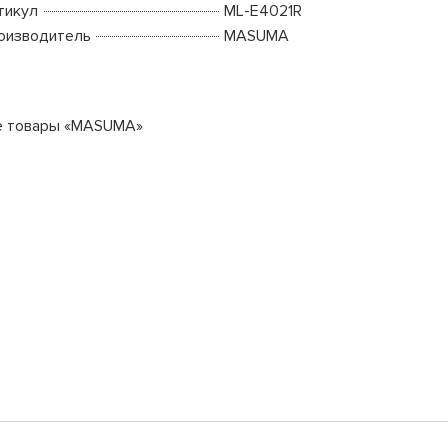
тикул
ML-E4021R
оизводитель
MASUMA
е товары «MASUMA»