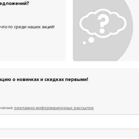
редложений?
что-то среди наших акций!
цию о новинках и скидках первыми!
учение
рекламно-информационных рассылок