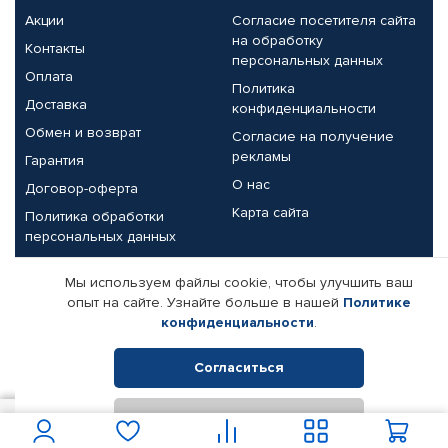
Акции
Согласие посетителя сайта
на обработку
Контакты
персональных данных
Оплата
Политика
Доставка
конфиденциальности
Обмен и возврат
Согласие на получение
рекламы
Гарантия
О нас
Договор-оферта
Карта сайта
Политика обработки
персональных данных
Партнерам
Мы используем файлы cookie, чтобы улучшить ваш
опыт на сайте. Узнайте больше в нашей
Политике
Корпоративным клиентам
Реквизиты компании
конфиденциальности
.
Поставщикам
Согласиться
Отклонить
© КАМАЗ ЦЕНТР ДОНЕЦК, 2015-2026. Все права защищены.
900
В корзину
Интернет-магазин автомобильных товаров Автопрофи.