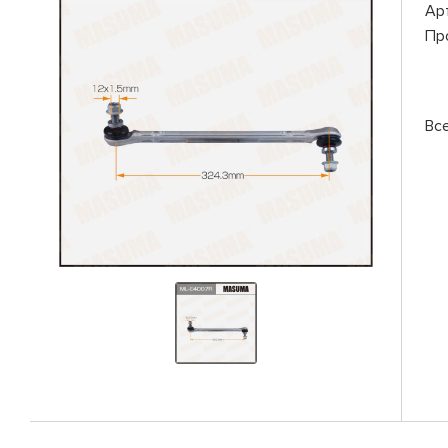
Ар
Пр
Вс