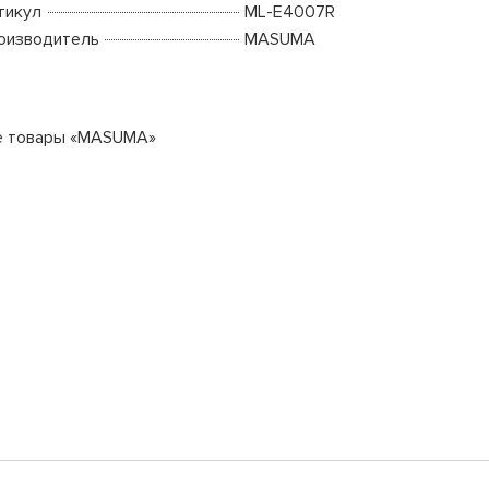
тикул
ML-E4007R
оизводитель
MASUMA
е товары «MASUMA»