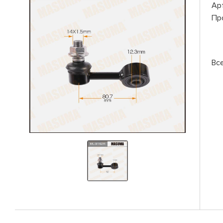
Ар
Пр
Вс