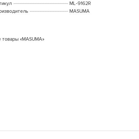
тикул
ML-9162R
оизводитель
MASUMA
е товары «MASUMA»