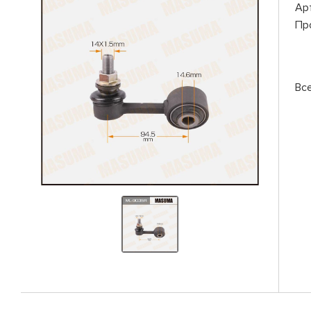
Ар
Пр
Вс