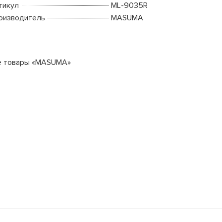
тикул
ML-9035R
оизводитель
MASUMA
е товары «MASUMA»