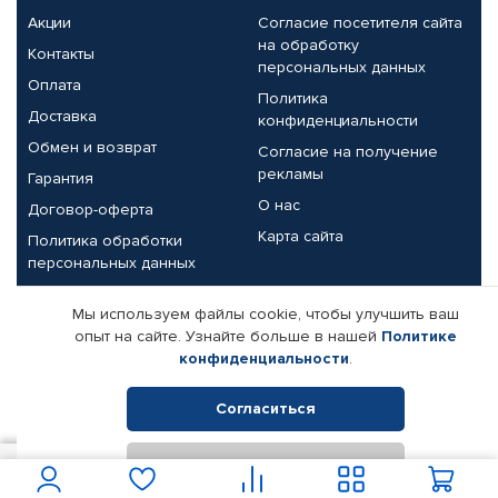
Акции
Согласие посетителя сайта
на обработку
Контакты
персональных данных
Оплата
Политика
Доставка
конфиденциальности
Обмен и возврат
Согласие на получение
рекламы
Гарантия
О нас
Договор-оферта
Карта сайта
Политика обработки
персональных данных
Партнерам
Мы используем файлы cookie, чтобы улучшить ваш
опыт на сайте. Узнайте больше в нашей
Политике
Корпоративным клиентам
Реквизиты компании
конфиденциальности
.
Поставщикам
Согласиться
Отклонить
© КАМАЗ ЦЕНТР ДОНЕЦК, 2015-2026. Все права защищены.
1 550
В корзину
Интернет-магазин автомобильных товаров Автопрофи.