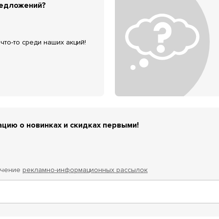
редложений?
что-то среди наших акций!
цию о новинках и скидках первыми!
учение
рекламно-информационных рассылок