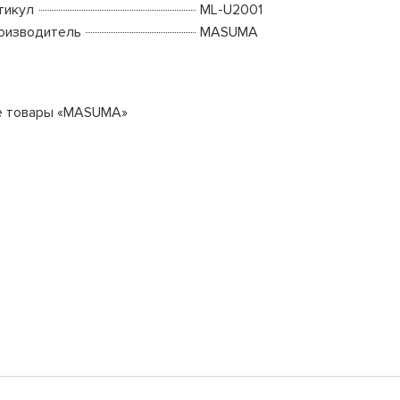
тикул
ML-U2001
оизводитель
MASUMA
е товары «MASUMA»