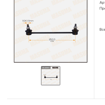
Ар
Пр
Вс