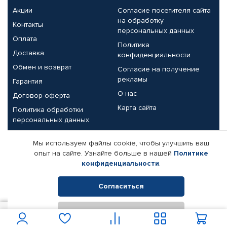
Акции
Согласие посетителя сайта
на обработку
Контакты
персональных данных
Оплата
Политика
Доставка
конфиденциальности
Обмен и возврат
Согласие на получение
рекламы
Гарантия
О нас
Договор-оферта
Карта сайта
Политика обработки
персональных данных
Партнерам
Мы используем файлы cookie, чтобы улучшить ваш
опыт на сайте. Узнайте больше в нашей
Политике
Корпоративным клиентам
Реквизиты компании
конфиденциальности
.
Поставщикам
Согласиться
Отклонить
© КАМАЗ ЦЕНТР ДОНЕЦК, 2015-2026. Все права защищены.
1 100
В корзину
Интернет-магазин автомобильных товаров Автопрофи.