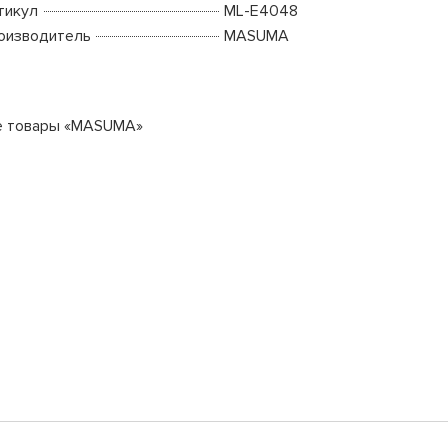
тикул
ML-E4048
оизводитель
MASUMA
е товары «MASUMA»