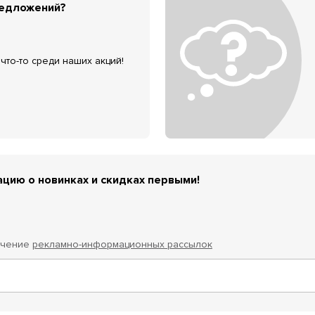
редложений?
что-то среди наших акций!
цию о новинках и скидках первыми!
учение
рекламно-информационных рассылок