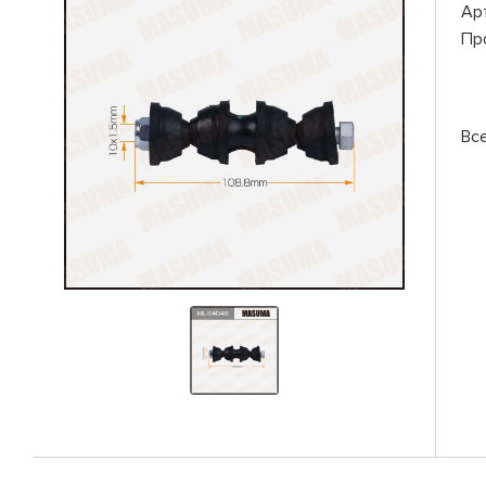
Ар
Пр
Вс