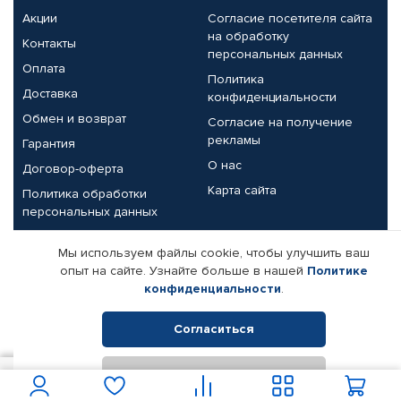
Акции
Согласие посетителя сайта
на обработку
Контакты
персональных данных
Оплата
Политика
Доставка
конфиденциальности
Обмен и возврат
Согласие на получение
рекламы
Гарантия
О нас
Договор-оферта
Карта сайта
Политика обработки
персональных данных
Партнерам
Мы используем файлы cookie, чтобы улучшить ваш
опыт на сайте. Узнайте больше в нашей
Политике
Корпоративным клиентам
Реквизиты компании
конфиденциальности
.
Поставщикам
Согласиться
Отклонить
© КАМАЗ ЦЕНТР ДОНЕЦК, 2015-2026. Все права защищены.
1 100
В корзину
Интернет-магазин автомобильных товаров Автопрофи.