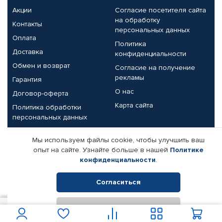
Акции
Согласие посетителя сайта
на обработку
Контакты
персональных данных
Оплата
Политика
Доставка
конфиденциальности
Обмен и возврат
Согласие на получение
рекламы
Гарантия
О нас
Договор-оферта
Карта сайта
Политика обработки
персональных данных
Партнерам
Мы используем файлы cookie, чтобы улучшить ваш
опыт на сайте. Узнайте больше в нашей
Политике
Корпоративным клиентам
Реквизиты компании
конфиденциальности
.
Поставщикам
Согласиться
Отклонить
© КАМАЗ ЦЕНТР ДОНЕЦК, 2015-2026. Все права защищены.
950
В корзину
Интернет-магазин автомобильных товаров Автопрофи.