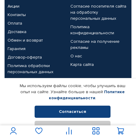
Акции
Согласие посетителя сайта
на обработку
Контакты
персональных данных
Оплата
Политика
Доставка
конфиденциальности
Обмен и возврат
Согласие на получение
рекламы
Гарантия
О нас
Договор-оферта
Карта сайта
Политика обработки
персональных данных
Партнерам
Мы используем файлы cookie, чтобы улучшить ваш
опыт на сайте. Узнайте больше в нашей
Политике
Корпоративным клиентам
Реквизиты компании
конфиденциальности
.
Поставщикам
Согласиться
Отклонить
© КАМАЗ ЦЕНТР ДОНЕЦК, 2015-2026. Все права защищены.
Интернет-магазин автомобильных товаров Автопрофи.