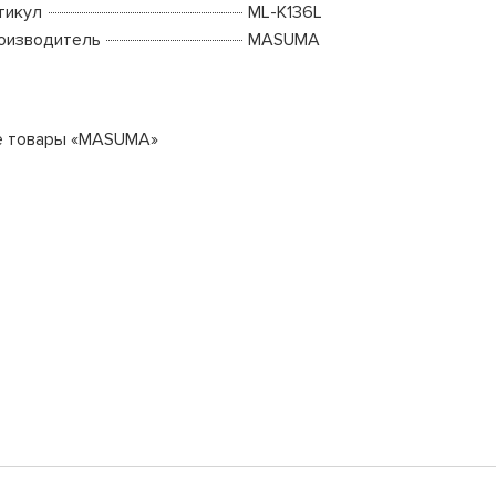
тикул
ML-K136L
оизводитель
MASUMA
е товары «MASUMA»