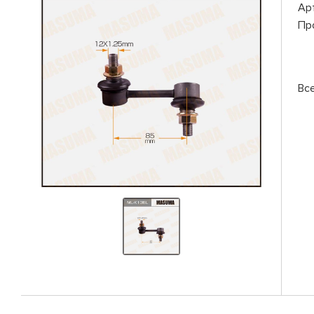
Ар
Пр
Вс