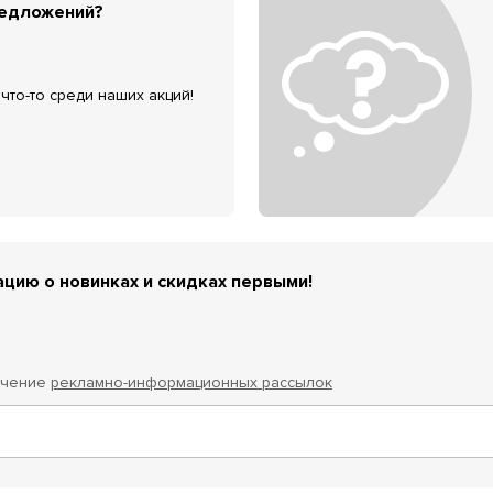
редложений?
что-то среди наших акций!
цию о новинках и скидках первыми!
учение
рекламно-информационных рассылок