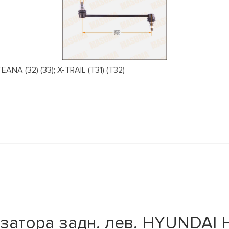
NA (32) (33); X-TRAIL (T31) (T32)
атора задн. лев. HYUNDAI H-