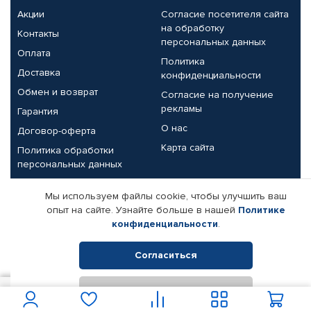
Акции
Согласие посетителя сайта
на обработку
Контакты
персональных данных
Оплата
Политика
Доставка
конфиденциальности
Обмен и возврат
Согласие на получение
рекламы
Гарантия
О нас
Договор-оферта
Карта сайта
Политика обработки
персональных данных
Партнерам
Мы используем файлы cookie, чтобы улучшить ваш
опыт на сайте. Узнайте больше в нашей
Политике
Корпоративным клиентам
Реквизиты компании
конфиденциальности
.
Поставщикам
Согласиться
Отклонить
© КАМАЗ ЦЕНТР ДОНЕЦК, 2015-2026. Все права защищены.
1 200
В корзину
Интернет-магазин автомобильных товаров Автопрофи.