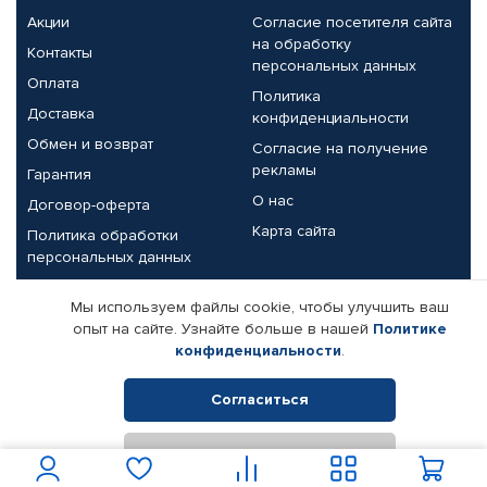
Акции
Согласие посетителя сайта
на обработку
Контакты
персональных данных
Оплата
Политика
Доставка
конфиденциальности
Обмен и возврат
Согласие на получение
рекламы
Гарантия
О нас
Договор-оферта
Карта сайта
Политика обработки
персональных данных
Партнерам
Мы используем файлы cookie, чтобы улучшить ваш
опыт на сайте. Узнайте больше в нашей
Политике
Корпоративным клиентам
Реквизиты компании
конфиденциальности
.
Поставщикам
Согласиться
Отклонить
© КАМАЗ ЦЕНТР ДОНЕЦК, 2015-2026. Все права защищены.
Интернет-магазин автомобильных товаров Автопрофи.