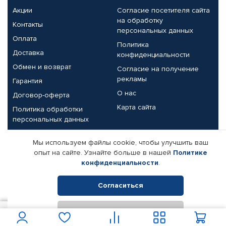
Акции
Согласие посетителя сайта
на обработку
Контакты
персональных данных
Оплата
Политика
Доставка
конфиденциальности
Обмен и возврат
Согласие на получение
рекламы
Гарантия
О нас
Договор-оферта
Карта сайта
Политика обработки
персональных данных
Партнерам
Мы используем файлы cookie, чтобы улучшить ваш
опыт на сайте. Узнайте больше в нашей
Политике
Корпоративным клиентам
Реквизиты компании
конфиденциальности
.
Поставщикам
Согласиться
Отклонить
© КАМАЗ ЦЕНТР ДОНЕЦК, 2015-2026. Все права защищены.
950
В корзину
Интернет-магазин автомобильных товаров Автопрофи.