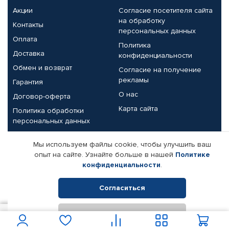
Акции
Согласие посетителя сайта
на обработку
Контакты
персональных данных
Оплата
Политика
Доставка
конфиденциальности
Обмен и возврат
Согласие на получение
рекламы
Гарантия
О нас
Договор-оферта
Карта сайта
Политика обработки
персональных данных
Партнерам
Мы используем файлы cookie, чтобы улучшить ваш
опыт на сайте. Узнайте больше в нашей
Политике
Корпоративным клиентам
Реквизиты компании
конфиденциальности
.
Поставщикам
Согласиться
Отклонить
© КАМАЗ ЦЕНТР ДОНЕЦК, 2015-2026. Все права защищены.
900
В корзину
Интернет-магазин автомобильных товаров Автопрофи.