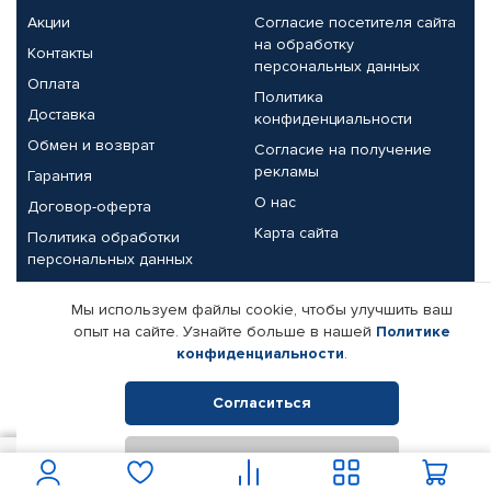
Акции
Согласие посетителя сайта
на обработку
Контакты
персональных данных
Оплата
Политика
Доставка
конфиденциальности
Обмен и возврат
Согласие на получение
рекламы
Гарантия
О нас
Договор-оферта
Карта сайта
Политика обработки
персональных данных
Партнерам
Мы используем файлы cookie, чтобы улучшить ваш
опыт на сайте. Узнайте больше в нашей
Политике
Корпоративным клиентам
Реквизиты компании
конфиденциальности
.
Поставщикам
Согласиться
Отклонить
© КАМАЗ ЦЕНТР ДОНЕЦК, 2015-2026. Все права защищены.
1 300
В корзину
Интернет-магазин автомобильных товаров Автопрофи.