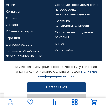
Акции
Согласие посетителя сайта
на обработку
Контакты
персональных данных
Оплата
Политика
Доставка
конфиденциальности
Обмен и возврат
Согласие на получение
рекламы
Гарантия
О нас
Договор-оферта
Карта сайта
Политика обработки
персональных данных
Партнерам
Мы используем файлы cookie, чтобы улучшить ваш
опыт на сайте. Узнайте больше в нашей
Политике
Корпоративным клиентам
Реквизиты компании
конфиденциальности
.
Поставщикам
Согласиться
Отклонить
© КАМАЗ ЦЕНТР ДОНЕЦК, 2015-2026. Все права защищены.
112
В корзину
Интернет-магазин автомобильных товаров Автопрофи.