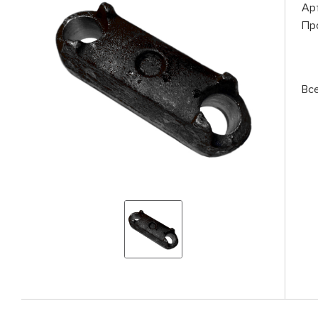
Ар
Пр
Вс