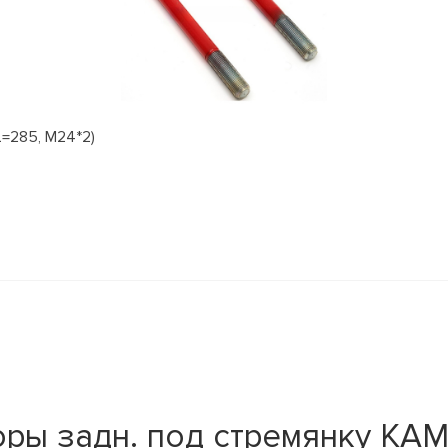
=285, М24*2)
ры задн. под стремянку КАМ