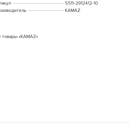
тикул
5511-2912412-10
оизводитель
KAMAZ
е товары «KAMAZ»