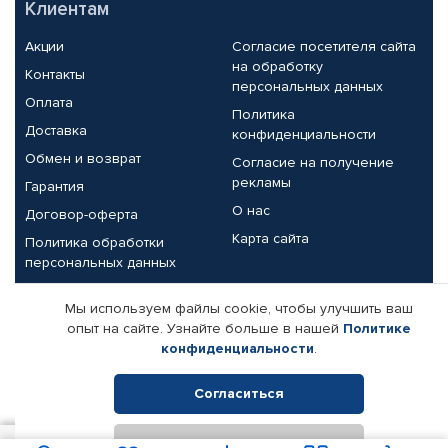
Клиентам
Акции
Согласие посетителя сайта
на обработку
Контакты
персональных данных
Оплата
Политика
Доставка
конфиденциальности
Обмен и возврат
Согласие на получение
рекламы
Гарантия
О нас
Договор-оферта
Карта сайта
Политика обработки
персональных данных
Партнерам
Мы используем файлы cookie, чтобы улучшить ваш
опыт на сайте. Узнайте больше в нашей
Политике
Корпоративным клиентам
Реквизиты компании
конфиденциальности
.
Поставщикам
Согласиться
Отклонить
© КАМАЗ ЦЕНТР ДОНЕЦК, 2015-2026. Все права защищены.