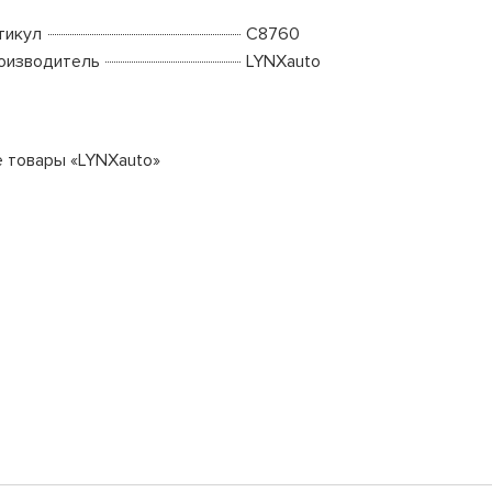
тикул
C8760
оизводитель
LYNXauto
е товары «LYNXauto»