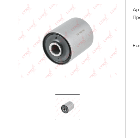
Ар
Пр
Вс