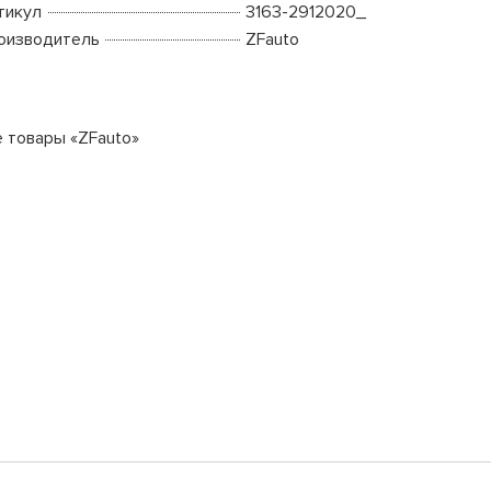
тикул
3163-2912020_
оизводитель
ZFauto
е товары «ZFauto»