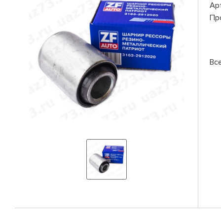
Ар
Пр
Вс