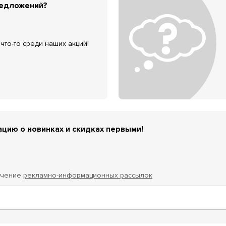
редложений?
что-то среди наших акций!
цию о новинках и скидках первыми!
учение
рекламно-информационных рассылок