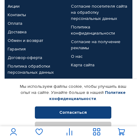
Акции
Согласие посетителя сайта
на обработку
Контакты
персональных данных
Оплата
Политика
Доставка
конфиденциальности
Обмен и возврат
Согласие на получение
рекламы
Гарантия
О нас
Договор-оферта
Карта сайта
Политика обработки
персональных данных
Партнерам
Мы используем файлы cookie, чтобы улучшить ваш
опыт на сайте. Узнайте больше в нашей
Политике
Корпоративным клиентам
Реквизиты компании
конфиденциальности
.
Поставщикам
Согласиться
Отклонить
© КАМАЗ ЦЕНТР ДОНЕЦК, 2015-2026. Все права защищены.
Интернет-магазин автомобильных товаров Автопрофи.