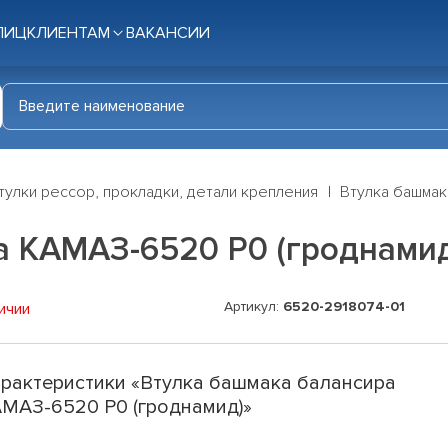
ЛИЦ
КЛИЕНТАМ
ВАКАНСИИ
тулки рессор, прокладки, детали крепления
Втулка башмак
а КАМАЗ-6520 Р0 (гроднами
Артикул:
6520-2918074-01
ичии
рактеристики «Втулка башмака балансира
МАЗ-6520 Р0 (гроднамид)»