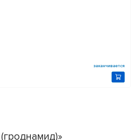
заканчивается
(гроднамид)»