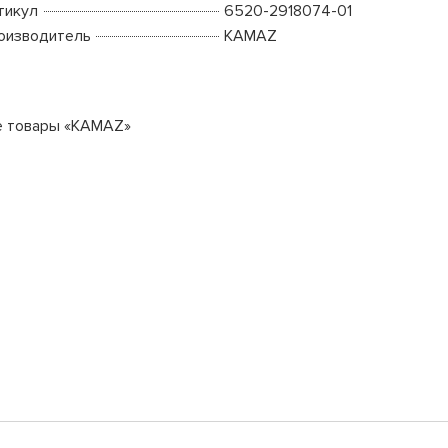
тикул
6520-2918074-01
оизводитель
KAMAZ
е товары «KAMAZ»