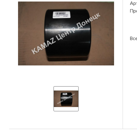
Ар
Пр
Вс