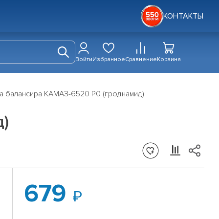
КОНТАКТЫ
Войти
Избранное
Сравнение
Корзина
а балансира КАМАЗ-6520 Р0 (гроднамид)
д)
679