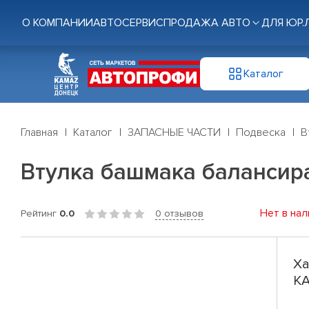
О КОМПАНИИ
АВТОСЕРВИС
ПРОДАЖА АВТО
ДЛЯ ЮР.
Каталог
Главная
Каталог
ЗАПАСНЫЕ ЧАСТИ
Подвеска
В
Втулка башмака балансир
Нет в нал
Рейтинг
0.0
0 отзывов
Ха
КА