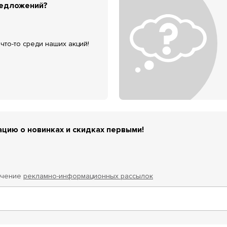
редложений?
что-то среди наших акций!
цию о новинках и скидках первыми!
учение
рекламно-информационных рассылок