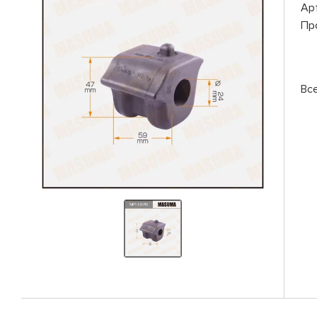
Ар
Пр
Вс