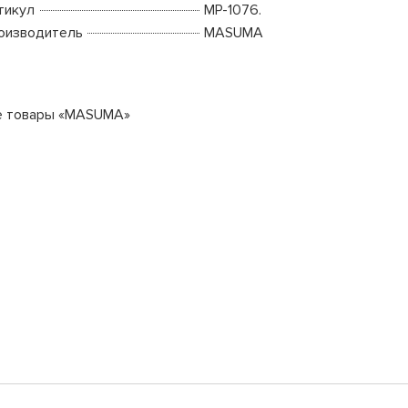
тикул
MP-1076.
оизводитель
MASUMA
е товары «MASUMA»