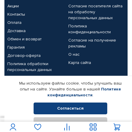
Акции
Согласие посетителя сайта
на обработку
Контакты
персональных данных
Оплата
Политика
Доставка
конфиденциальности
Обмен и возврат
Согласие на получение
рекламы
Гарантия
О нас
Договор-оферта
Карта сайта
Политика обработки
персональных данных
Партнерам
Мы используем файлы cookie, чтобы улучшить ваш
опыт на сайте. Узнайте больше в нашей
Политике
Корпоративным клиентам
Реквизиты компании
конфиденциальности
.
Поставщикам
Согласиться
Отклонить
© КАМАЗ ЦЕНТР ДОНЕЦК, 2015-2026. Все права защищены.
200
В корзину
Интернет-магазин автомобильных товаров Автопрофи.